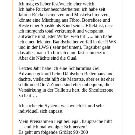
Ich mag es lieber fest/weich: eher weich
Ich habe Rückenbesonderheiten: ich habe seit
Jahren Rückenscmerzen und Muskelschmerzen,
könnte eine Mischung aus Fibro, Borreliose und
Reste einer Spastik als Kind sein -. Effekt ist, dass
ich morgends total verkrampft und verspannt
aufwache und jeder Wirbel weh tut ….. nun habe
ich einen leichten Bandscheibenvorfall in der HWS
und in der LWS ( sehr tief unten). Tagsüber geht
das alles, nach 1h bin ich dann fast schmerzfrei.
Aber die Nächte sind die Qual.
Letztes Jahr habe ich eine Schlarrafina Gel
Advance gekauft beim Dänischen Bettenhaus und
dachte, vielleicht hilft die Matratze, aber es ist eher
schlimmerDIe 7-Zonen sind eher unbequem, die
Verstärkung in der Taille zu hart, die Shculterzone
zu hart …
Ich suche ein System, was weich ist und sehr
individuell sich anpasst
Mein Preisrahmen liegt bei: egal, hauptsache hilft
… endlich mal weniger Schmerzen!
Es geht um folgende Größe: 90×200