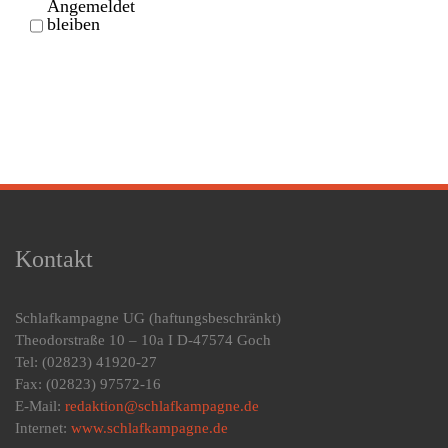
Angemeldet
bleiben
Kontakt
Schlafkampagne UG
(haftungsbeschränkt)
Theodorstraße 10 – 10a I D-47574 Goch
Tel: (02823) 41920-27
Fax: (02823) 97572-16
E-Mail:
redaktion@schlafkampagne.de
Internet:
www.schlafkampagne.de