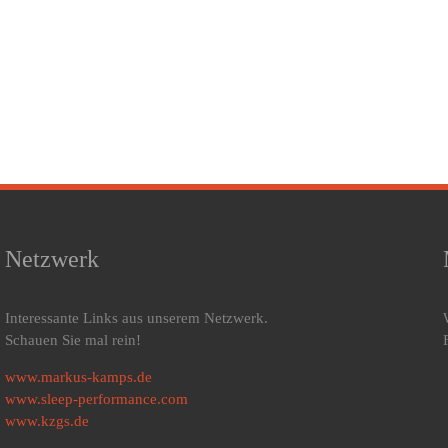
Netzwerk
Interessante Links aus unserem Netzwerk.
Schauen Sie mal rein!
www.markus-kamps.de
www.sleep-performance.com
www.kzgs.de