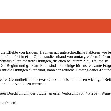
 die
Effekte von luzidem Träumen
auf unterschiedliche Faktoren wie b
et ihr dabei in einer Onlinestudie anhand von
umfangreichem Informa
ebenfalls durch mehrere Übungen, die euch bei eurem Ziel, Träume steu
. Zu Beginn und ganz am Ende sind noch einige für uns relevante Frag
 ihr die Übungen durchführt, kann der zeitliche Umfang daher 4 Stun
 eurer
Gesundheit damit etwas Gutes
tut, leistet ihr einen
wichtigen Bei
ierte Interventionen werden.
diger Durchführung der Studie, an einer
Verlosung von 4 x 25€ – Wuns
me freuen!