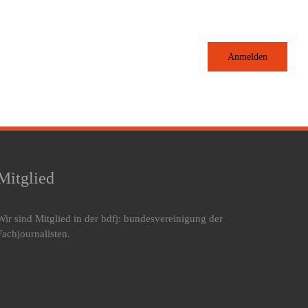
Anmelden
Mitglied
Wir sind Mitglied in der bdfj: bundesvereinigung der
Fachjournalisten.