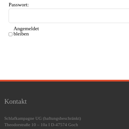
Passwort:
Angemeldet
bleiben
Kontakt
Schlafkampagne UG
(haftungsbeschränkt)
Theodorstraße 10 – 10a I D-47574 Goch