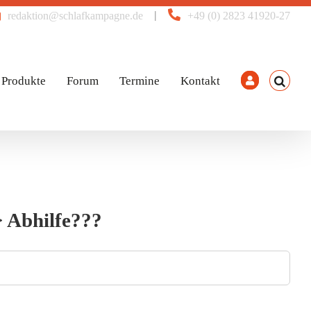
|
redaktion@schlafkampagne.de
+49 (0) 2823 41920-27
Produkte
Forum
Termine
Kontakt
> Abhilfe???