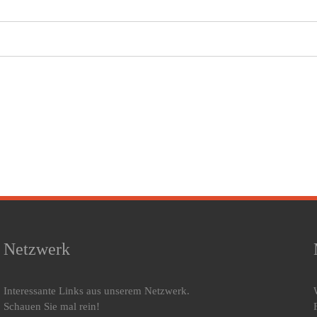
Netzwerk
Interessante Links aus unserem Netzwerk.
Schauen Sie mal rein!