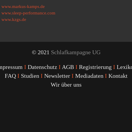
www.markus-kamps.de
www.sleep-performance.com
www.kzgs.de
© 2021
Schlafkampagne UG
mpressum
I
Datenschutz
I
AGB
I
Registrierung
I
Lexik
FAQ
I
Studien
I
Newsletter
I
Mediadaten
I
Kontakt
Wir über uns
Youtube
Facebook
Twitter
Instagram
Podcast
Alexa
Schlafcoach
Quick