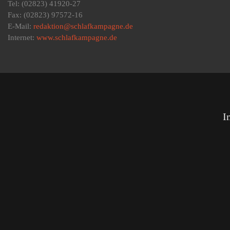
Tel: (02823) 41920-27
Fax: (02823) 97572-16
E-Mail:
redaktion@schlafkampagne.de
Internet:
www.schlafkampagne.de
I