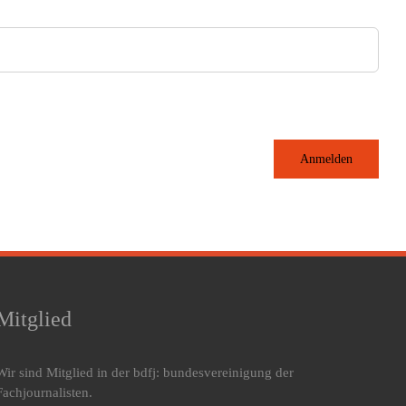
Anmelden
Mitglied
Wir sind Mitglied in der bdfj: bundesvereinigung der
Fachjournalisten.