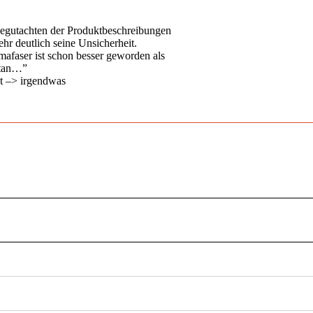
 begutachten der Produktbeschreibungen
hr deutlich seine Unsicherheit.
mafaser ist schon besser geworden als
etan…”
ht –> irgendwas