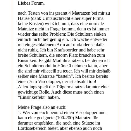
Liebes Forum,
nach Testen von insgesamt 4 Matratzen bei mir zu
Hause (dank Umtauschrecht einer super Firma
keine Kosten) weiß ich nun, dass eine normale
Matratze nicht in Frage kommt, denn es ist immer
wieder das selbe Problem: Die Schultern sinken
einfach nicht tief genug ein. Ich wache entweder
mit eingeschlafenem Arm auf und/oder schlafe
nicht ruhig. Ich bin Kraftsportler und habe sehr
breite Schultern, die enorm Platz brauchen zum
Einsinken. Es gibt Modulmatratzen, bei denen ich
ein Schultermodul in Härte 0 nehmen kann, aber
die sind mir viiieeelll zu teuer. Ich will mir deshalb
selber eine Matratze “basteln”. Ich besitze bereits
einen 7cm Viscotopper, der ist absolut top!
Allerdings spielt die Trägermatratze darunter eine
gewichtige Rolle. Auch diese muss noch einen
“Einsinkeffekt” haben.
Meine Frage also an euch:
1. Wer von euch benutzt einen Viscotopper und
kann eine geeignete (100-200) Matratze für
darunter empfehlen, die noch eine Stützte im
Lordosebereich bietet, aber ebenso auch noch