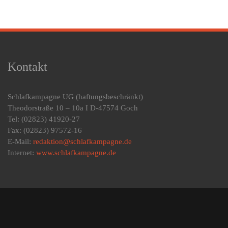
Kontakt
Schlafkampagne UG
(haftungsbeschränkt)
Theodorstraße 10 – 10a I D-47574 Goch
Tel: (02823) 41920-27
Fax: (02823) 97572-16
E-Mail:
redaktion@schlafkampagne.de
Internet:
www.schlafkampagne.de