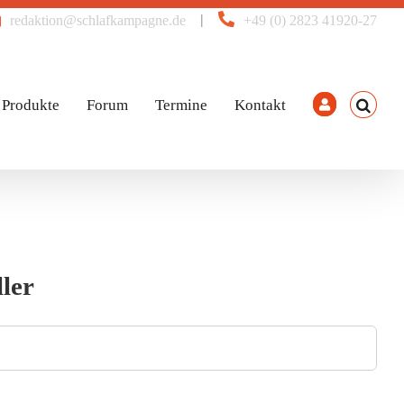
|
redaktion@schlafkampagne.de
+49 (0) 2823 41920-27
Produkte
Forum
Termine
Kontakt
ller