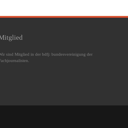
Mitglied
Wir sind Mitglied in der bdfj: bundesvereinigung der
Fachjournalisten.