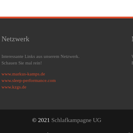
Netzwerk
Interessante Links aus unserem Netzwerk.
Schauen Sie mal rein!
www.markus-kamps.de
www.sleep-performance.com
www.kzgs.de
© 2021
Schlafkampagne UG