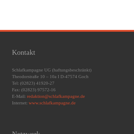
Kontakt
Schlafkampagne UG
(haftungsbeschränkt)
Theodorstraße 10 – 10a I D-47574 Goch
Tel: (02823) 41920-27
Fax: (02823) 97572-16
E-Mail:
redaktion@schlafkampagne.de
Internet:
www.schlafkampagne.de
Netzwerk