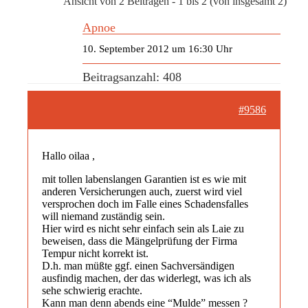
Ansicht von 2 Beiträgen - 1 bis 2 (von insgesamt 2)
Apnoe
10. September 2012 um 16:30 Uhr
Beitragsanzahl: 408
#9586
Hallo oilaa ,
mit tollen labenslangen Garantien ist es wie mit
anderen Versicherungen auch, zuerst wird viel
versprochen doch im Falle eines Schadensfalles
will niemand zuständig sein.
Hier wird es nicht sehr einfach sein als Laie zu
beweisen, dass die Mängelprüfung der Firma
Tempur nicht korrekt ist.
D.h. man müßte ggf. einen Sachversändigen
ausfindig machen, der das widerlegt, was ich als
sehe schwierig erachte.
Kann man denn abends eine “Mulde” messen ?