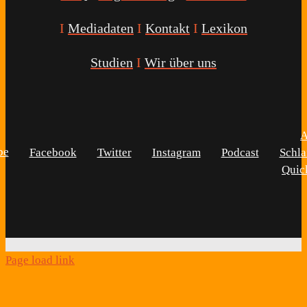
I
Mediadaten
I
Kontakt
I
Lexikon
Studien
I
Wir über uns
A
be
Facebook
Twitter
Instagram
Podcast
Schla
Quic
Page load link