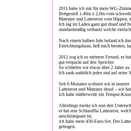
2011 habe ich mir für mein WG-Zimmer
Bettgestell 1.40m x 2,0m vom schwedi
Matratze und Lattenrost vom Hippen,
Ich lag im Laden ganz gut drauf und fr
standardmäßig verbaut) welche einfach 
Nach einem halben Jahr befand ich das 
Einrichtungshaus, ließ mich beraten, l
2012 zog ich zu meinem Freund, er hatt
gut verpackt auf den Speicher.
So schliefen wir etwas über 2 Jahre zu 
Ich sank natürlich jedes mal auf seine S
Seit 6 Monaten wohnen wir in unserer
Lattenrost und Matratze drauf – wir ha
Ich habe mittlerweile ein Tempur-Kisse
Allerdings merke ich nun den Unterschi
er hat sein Schlaraffia Lattenrost, wel
anschmiegsam ist;
ich habe mein 450-Euro-Set. Der Latten
gebogen.