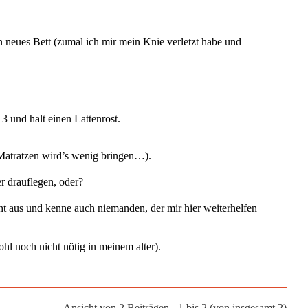
in neues Bett (zumal ich mir mein Knie verletzt habe und
 und halt einen Lattenrost.
n Matratzen wird’s wenig bringen…).
r drauflegen, oder?
cht aus und kenne auch niemanden, der mir hier weiterhelfen
hl noch nicht nötig in meinem alter).
Ansicht von 2 Beiträgen - 1 bis 2 (von insgesamt 2)