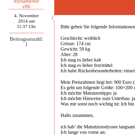
mynameher
e86
4. November
2014 um
11:37 Uhr
Bitte geben Sie folgende Informationen 
Geschlecht: weiblich
Beitragsanzahl:
Grösse: 174 cm
1
Gewicht: 59 kg
Alter: 28
Ich mag es lieber kalt
Ich mag es lieber fest/mittel
Ich habe Rückenbesonderheiten: einseit
Mein Preisrahmen liegt bei: 900 Euro (
Es geht um folgende Größe: 100×200
Ich möchte Matratzentipps: ja
Ich möchte Hinweise zum Unterbau: ja
Was mir sonst noch wichtig ist: Ich bi
Hallo zusammen,
ich hab’ die Matratzenodyssee langsam s
Ich fange von vorne an: