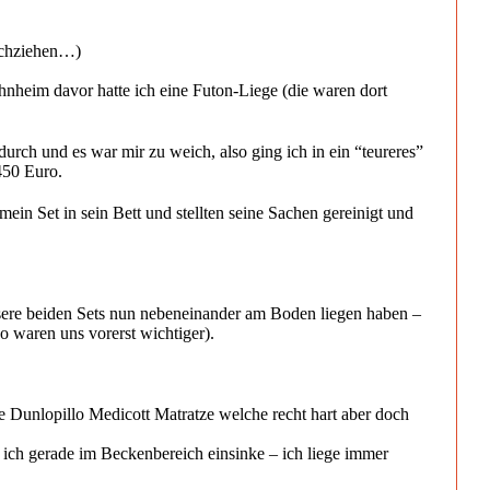
nachziehen…)
ohnheim davor hatte ich eine Futon-Liege (die waren dort
urch und es war mir zu weich, also ging ich in ein “teureres”
450 Euro.
ein Set in sein Bett und stellten seine Sachen gereinigt und
sere beiden Sets nun nebeneinander am Boden liegen haben –
o waren uns vorerst wichtiger).
eine Dunlopillo Medicott Matratze welche recht hart aber doch
s ich gerade im Beckenbereich einsinke – ich liege immer