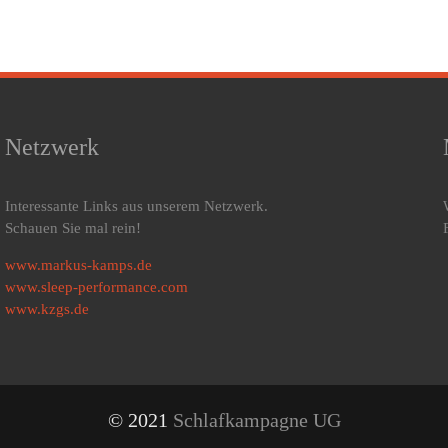
Netzwerk
Interessante Links aus unserem Netzwerk.
Schauen Sie mal rein!
www.markus-kamps.de
www.sleep-performance.com
www.kzgs.de
© 2021
Schlafkampagne UG