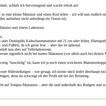
lafe, schlafe ich hervorragend und wache erholt auf.
 so eine kleine Matratze und einen Rost teilen – ich will nun endlich e
n aufstehen nicht unbedingt ein Traum ist).
atratze und einem Lattenrost.
s.
 oder Dunlopillo Kaltschaummatratze mit 21 cm oder höher, Härtegrad 3
und Fußteil, da ich gerne lese. – aber das ist optional.
tieß nun aber auf Tellerlattenroste.
enroste eigentlich nicht bei harten Matratzen (vor allem auch bei dicke
 wenig “kuschelig” ist, kann ich ja noch einen weicheren Matratzentoppe
r eure Hilfestellungen – wie gesagt, ich kenne mich leider überhaupt ni
fragen, denn da schwingt oft der Profit mit bei der Beratung.
cht auf Tempur-Matratzen – aber die sind außerhalb des Budgets und wo