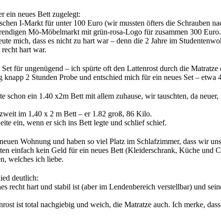
 ein neues Bett zugelegt:
schen I-Markt für unter 100 Euro (wir mussten öfters die Schrauben 
 trendigen Mö-Möbelmarkt mit grün-rosa-Logo für zusammen 300 Euro.
eute mich, dass es nicht zu hart war – denn die 2 Jahre im Studentenw
recht hart war.
Set für ungenügend – ich spürte oft den Lattenrost durch die Matratze d
ag knapp 2 Stunden Probe und entschied mich für ein neues Set – etwa 
e schon ein 1.40 x2m Bett mit allem zuhause, wir tauschten, da neuer, m
zweit im 1,40 x 2 m Bett – er 1.82 groß, 86 Kilo.
eite ein, wenn er sich ins Bett legte und schlief schief.
 neuen Wohnung und haben so viel Platz im Schlafzimmer, dass wir un
tten einfach kein Geld für ein neues Bett (Kleiderschrank, Küche und C
n, welches ich liebe.
ed deutlich:
ches recht hart und stabil ist (aber im Lendenbereich verstellbar) und s
rost ist total nachgiebig und weich, die Matratze auch. Ich merke, das