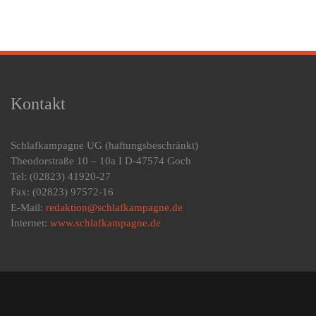
Kontakt
Schlafkampagne UG
(haftungsbeschränkt)
Theodorstraße 10 – 10a I D-47574 Goch
Tel: (02823) 41920-27
Fax: (02823) 97572-16
E-Mail:
redaktion@schlafkampagne.de
Internet:
www.schlafkampagne.de