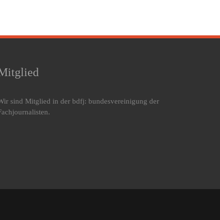
Mitglied
Wir sind Mitglied in der bdfj: bundesvereinigung der
Fachjournalisten.