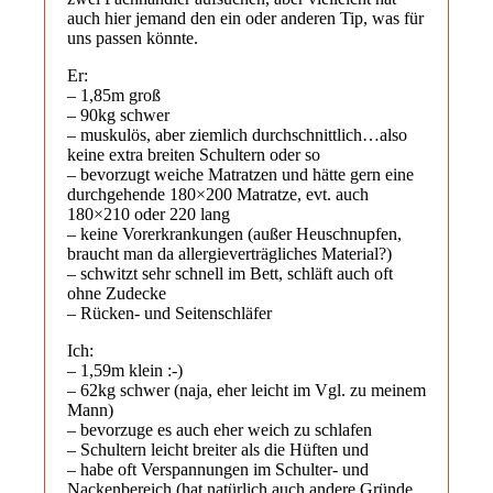
auch hier jemand den ein oder anderen Tip, was für
uns passen könnte.
Er:
– 1,85m groß
– 90kg schwer
– muskulös, aber ziemlich durchschnittlich…also
keine extra breiten Schultern oder so
– bevorzugt weiche Matratzen und hätte gern eine
durchgehende 180×200 Matratze, evt. auch
180×210 oder 220 lang
– keine Vorerkrankungen (außer Heuschnupfen,
braucht man da allergieverträgliches Material?)
– schwitzt sehr schnell im Bett, schläft auch oft
ohne Zudecke
– Rücken- und Seitenschläfer
Ich:
– 1,59m klein :-)
– 62kg schwer (naja, eher leicht im Vgl. zu meinem
Mann)
– bevorzuge es auch eher weich zu schlafen
– Schultern leicht breiter als die Hüften und
– habe oft Verspannungen im Schulter- und
Nackenbereich (hat natürlich auch andere Gründe