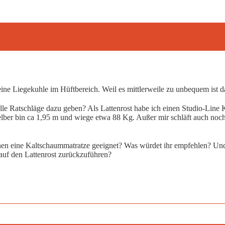
ine Liegekuhle im Hüftbereich. Weil es mittlerweile zu unbequem ist da
relle Ratschläge dazu geben? Als Lattenrost habe ich einen Studio-Lin
selber bin ca 1,95 m und wiege etwa 88 Kg. Außer mir schläft auch n
nen eine Kaltschaummatratze geeignet? Was würdet ihr empfehlen? Und i
auf den Lattenrost zurückzuführen?