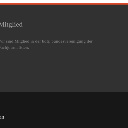
Mitglied
Wir sind Mitglied in der bdfj: bundesvereinigung der
Fachjournalisten.
on