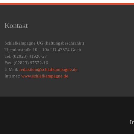
Kontakt
Schlafkampagne UG
(haftungsbeschränkt)
Theodorstraße 10 – 10a I D-47574 Goch
Tel: (02823) 41920-27
Fax: (02823) 97572-16
E-Mail:
redaktion@schlafkampagne.de
Internet:
www.schlafkampagne.de
I