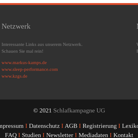
Netzwerk
Interessante Links aus unserem Netzwerk.
Schauen Sie mal rein!
www.markus-kamps.de
www.sleep-performance.com
www.kzgs.de
© 2021
Schlafkampagne UG
mpressum
I
Datenschutz
I
AGB
I
Registrierung
I
Lexik
FAQ
I
Studien
I
Newsletter
I
Mediadaten
I
Kontakt