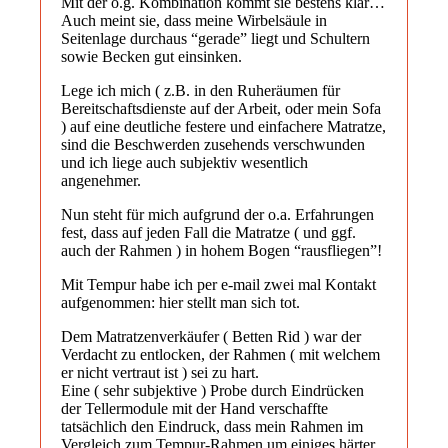
Mit der o.g. Kombination kommt sie bestens klar…
Auch meint sie, dass meine Wirbelsäule in
Seitenlage durchaus “gerade” liegt und Schultern
sowie Becken gut einsinken.
Lege ich mich ( z.B. in den Ruheräumen für
Bereitschaftsdienste auf der Arbeit, oder mein Sofa
) auf eine deutliche festere und einfachere Matratze,
sind die Beschwerden zusehends verschwunden
und ich liege auch subjektiv wesentlich
angenehmer.
Nun steht für mich aufgrund der o.a. Erfahrungen
fest, dass auf jeden Fall die Matratze ( und ggf.
auch der Rahmen ) in hohem Bogen “rausfliegen”!
Mit Tempur habe ich per e-mail zwei mal Kontakt
aufgenommen: hier stellt man sich tot.
Dem Matratzenverkäufer ( Betten Rid ) war der
Verdacht zu entlocken, der Rahmen ( mit welchem
er nicht vertraut ist ) sei zu hart.
Eine ( sehr subjektive ) Probe durch Eindrücken
der Tellermodule mit der Hand verschaffte
tatsächlich den Eindruck, dass mein Rahmen im
Vergleich zum Tempur-Rahmen um einiges härter