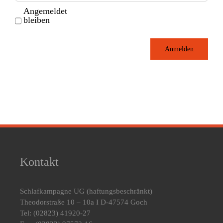
Angemeldet
bleiben
Anmelden
Kontakt
Schlafkampagne UG
(haftungsbeschränkt)
Theodorstraße 10 – 10a I D-47574 Goch
Tel: (02823) 41920-27