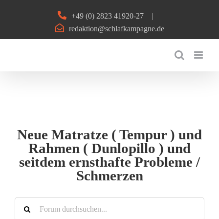
Zum
+49 (0) 2823 41920-27
|
Inhalt
redaktion@schlafkampagne.de
springen
Neue Matratze ( Tempur ) und
Rahmen ( Dunlopillo ) und
seitdem ernsthafte Probleme /
Schmerzen