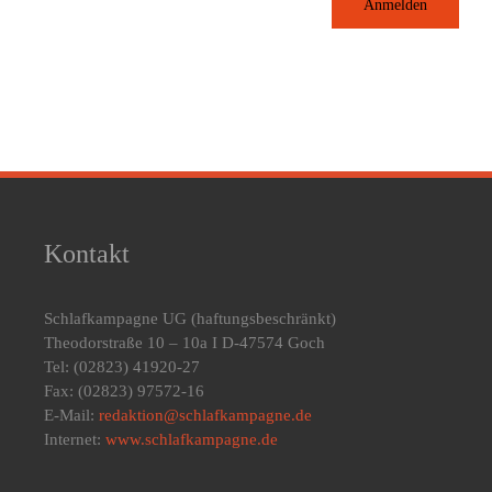
Anmelden
Kontakt
Schlafkampagne UG
(haftungsbeschränkt)
Theodorstraße 10 – 10a I D-47574 Goch
Tel: (02823) 41920-27
Fax: (02823) 97572-16
E-Mail:
redaktion@schlafkampagne.de
Internet:
www.schlafkampagne.de