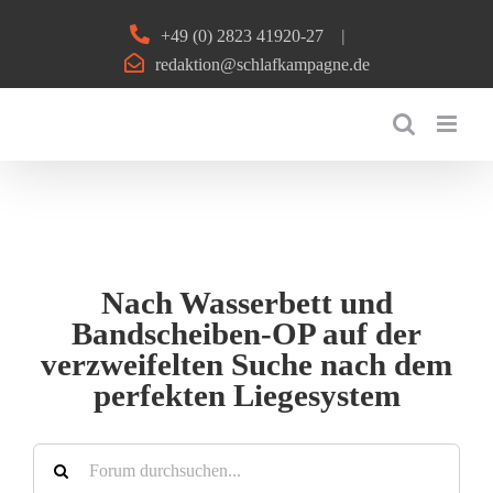
Zum
+49 (0) 2823 41920-27
|
Inhalt
redaktion@schlafkampagne.de
springen
Nach Wasserbett und
Bandscheiben-OP auf der
verzweifelten Suche nach dem
perfekten Liegesystem