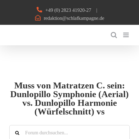
Zum
+49 (0) 2823 41920-27
|
Inhalt
redaktion@schlafkampagne.de
springen
Muss von Matratzen C. sein:
Dunlopillo Symphonie (Aerial)
vs. Dunlopillo Harmonie
(Würfelschnitt) vs