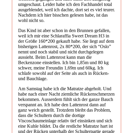
umgeschaut. Leider habe ich den Fachhandel total
ausgeblendet, weil ich dachte, dort sei es viel teurer.
Nachdem ich hier bisschen gelesen habe, ist das
wohl nicht so.
Das Kind ist aber schon in den Brunnen gefallen,
weil ich mir eine Schlaraffia Sweet Dream H3 in
der Größe 160*200 gekauft habe. Sie liegt auf dem
bisherigen Lattenrost, 2x 80*200, der sich “Oslo”
nennt und noch stabil und nicht durchgelegen
aussieht. Beim Lattenrost kann man die
Beckenzone einstellen. Ich bin 1,85m und 80 kg
schwer, meine Freundin 1,69m und 60kg. Ich
schlafe sowohl auf der Seite als auch in Rücken-
und Bauchlage.
Am Samstag habe ich die Matratze abgeholt. Und
habe nach einer Nacht ziemliche Rückenschmerzen
bekommen. Ausserdem fühlt sich der ganze Bauch
verspannt an. Ich habe den Lattenrost dann auf
ganz weich gestellt. Trotzdem bleibt das Problem,
dass die Schultern durch die dortige
Viscoschaumeinlage relativ tief einsinken und sich
eine Kuhle bildet. Da die restliche Matratze hart ist
und der Rücken unterhalb der Schulterpartie gerade