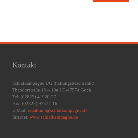
Kontakt
Schlafkampagne UG
(haftungsbeschränkt)
Theodorstraße 10 – 10a I D-47574 Goch
Tel: (02823) 41920-27
Fax: (02823) 97572-16
E-Mail:
redaktion@schlafkampagne.de
Internet:
www.schlafkampagne.de