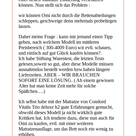
können. Nun stellt sich das Problem :
wir können Omi nicht durch die Bettenabteilungen
schleppen, geschweige denn mehrmals probeliegen
lassen.
Daher meine Frage : kann mir jemand einen Tipp
geben, nach welchem Modell im mittleren
Preisbereich ( 300-4009 Euro) wir evtl. schauen,
und einfach auf gut Glück kaufen können?.
Ich habe Stiftung Warentest, die letzten Tests
gelesen,soweit so gut, aber diese Modelle müssen
ausnahmslos bestellt werden bzw.haben längere
Lieferzeiten. ABER – WIR BRAUCHEN
SOFORT EINE LÖSUNG. ( Ab einem gewissen
Alter hat man keine Zeit mehr für solche
Späßchen….)
Ich selbst habe mit der Matratze von Condord
Vitalis Trio deluxe h2 gute Erfahrungen gemacht,
obwohl dieses Modell ja nicht wirklich gute
Kritiken hat. Ich tendiere dazu, diese nun auch für
Omi zu kaufen, evtl. mit einer weiteren
Matratzenauflage, um das Bett noch ein wenig zu
erhöhen.