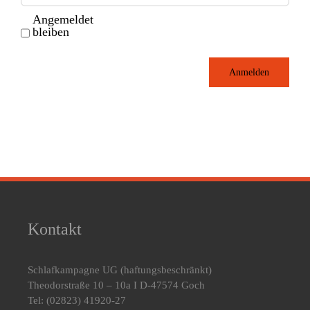
Angemeldet
bleiben
Anmelden
Kontakt
Schlafkampagne UG
(haftungsbeschränkt)
Theodorstraße 10 – 10a I D-47574 Goch
Tel: (02823) 41920-27