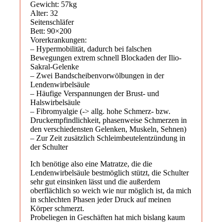
Gewicht: 57kg
Alter: 32
Seitenschläfer
Bett: 90×200
Vorerkrankungen:
– Hypermobilität, dadurch bei falschen
Bewegungen extrem schnell Blockaden der Ilio-
Sakral-Gelenke
– Zwei Bandscheibenvorwölbungen in der
Lendenwirbelsäule
– Häufige Verspannungen der Brust- und
Halswirbelsäule
– Fibromyalgie (-> allg. hohe Schmerz- bzw.
Druckempfindlichkeit, phasenweise Schmerzen in
den verschiedensten Gelenken, Muskeln, Sehnen)
– Zur Zeit zusätzlich Schleimbeutelentzündung in
der Schulter
Ich benötige also eine Matratze, die die
Lendenwirbelsäule bestmöglich stützt, die Schulter
sehr gut einsinken lässt und die außerdem
oberflächlich so weich wie nur möglich ist, da mich
in schlechten Phasen jeder Druck auf meinen
Körper schmerzt.
Probeliegen in Geschäften hat mich bislang kaum