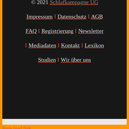
© 2021
Schlafkampagne UG
Impressum
I
Datenschutz
I
AGB
FAQ
I
Registrierung
I
Newsletter
I
Mediadaten
I
Kontakt
I
Lexikon
Studien
I
Wir über uns
Youtube
Facebook
Twitter
Instagram
Podcast
Alexa
Schlafcoach
Quick
Link
Page load link