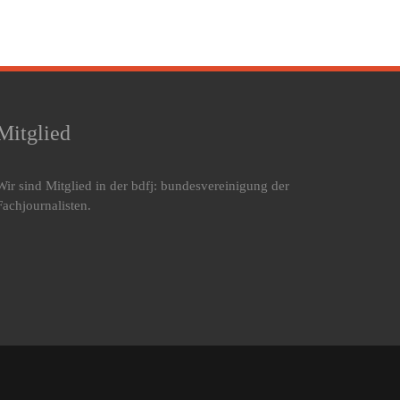
Mitglied
Wir sind Mitglied in der bdfj: bundesvereinigung der
Fachjournalisten.