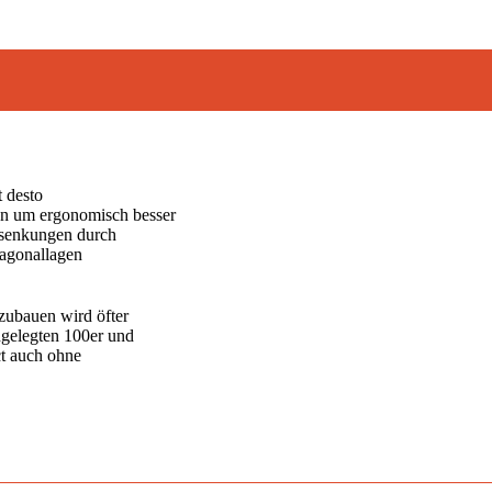
 desto
ben um ergonomisch besser
bsenkungen durch
iagonallagen
zubauen wird öfter
ingelegten 100er und
ct auch ohne