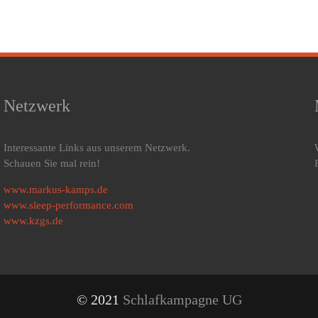
Netzwerk
Interessante Links aus unserem Netzwerk.
Schauen Sie mal rein!
www.markus-kamps.de
www.sleep-performance.com
www.kzgs.de
© 2021
Schlafkampagne UG