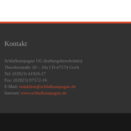
Kontakt
Schlafkampagne UG
(haftungsbeschränkt)
Theodorstraße 10 – 10a I D-47574 Goch
Tel: (02823) 41920-27
Fax: (02823) 97572-16
E-Mail:
redaktion@schlafkampagne.de
Internet:
www.schlafkampagne.de