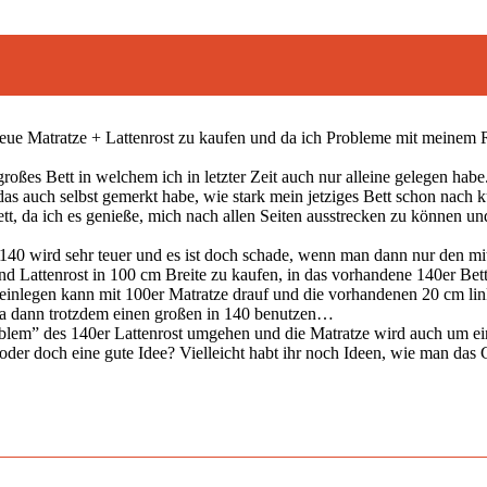
neue Matratze + Lattenrost zu kaufen und da ich Probleme mit meinem R
ßes Bett in welchem ich in letzter Zeit auch nur alleine gelegen habe.
das auch selbst gemerkt habe, wie stark mein jetziges Bett schon nach 
ett, da ich es genieße, mich nach allen Seiten ausstrecken zu können und
 140 wird sehr teuer und es ist doch schade, wenn man dann nur den mit
e und Lattenrost in 100 cm Breite zu kaufen, in das vorhandene 140er 
e einlegen kann mit 100er Matratze drauf und die vorhandenen 20 cm li
ja dann trotzdem einen großen in 140 benutzen…
em” des 140er Lattenrost umgehen und die Matratze wird auch um eini
 oder doch eine gute Idee? Vielleicht habt ihr noch Ideen, wie man d