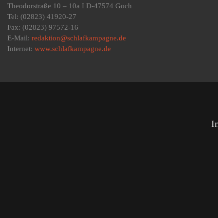
Theodorstraße 10 – 10a I D-47574 Goch
Tel: (02823) 41920-27
Fax: (02823) 97572-16
E-Mail:
redaktion@schlafkampagne.de
Internet:
www.schlafkampagne.de
I