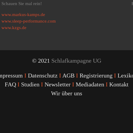
Schauen Sie mal rein!
www.markus-kamps.de
www.sleep-performance.com
www.kzgs.de
© 2021
Schlafkampagne UG
mpressum
I
Datenschutz
I
AGB
I
Registrierung
I
Lexik
FAQ
I
Studien
I
Newsletter
I
Mediadaten
I
Kontakt
Wir über uns
Youtube
Facebook
Twitter
Instagram
Podcast
Alexa
Schlafcoach