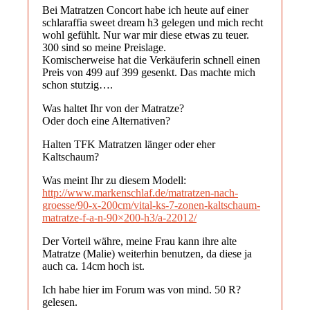
Bei Matratzen Concort habe ich heute auf einer
schlaraffia sweet dream h3 gelegen und mich recht
wohl gefühlt. Nur war mir diese etwas zu teuer.
300 sind so meine Preislage.
Komischerweise hat die Verkäuferin schnell einen
Preis von 499 auf 399 gesenkt. Das machte mich
schon stutzig….
Was haltet Ihr von der Matratze?
Oder doch eine Alternativen?
Halten TFK Matratzen länger oder eher
Kaltschaum?
Was meint Ihr zu diesem Modell:
http://www.markenschlaf.de/matratzen-nach-
groesse/90-x-200cm/vital-ks-7-zonen-kaltschaum-
matratze-f-a-n-90×200-h3/a-22012/
Der Vorteil währe, meine Frau kann ihre alte
Matratze (Malie) weiterhin benutzen, da diese ja
auch ca. 14cm hoch ist.
Ich habe hier im Forum was von mind. 50 R?
gelesen.