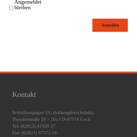
Angemeldet
bleiben
Anmelden
Kontakt
Schlafkampagne UG
(haftungsbeschränkt)
Theodorstraße 10 – 10a I D-47574 Goch
Tel: (02823) 41920-27
Fax: (02823) 97572-16