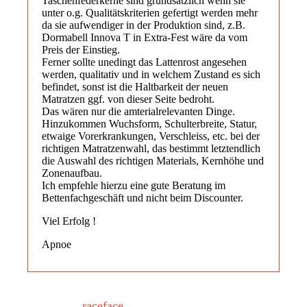
Taschenfederkerne sind grundsätzlich wenn sie
unter o.g. Qualitätskriterien gefertigt werden mehr
da sie aufwendiger in der Produktion sind, z.B.
Dormabell Innova T in Extra-Fest wäre da vom
Preis der Einstieg.
Ferner sollte unedingt das Lattenrost angesehen
werden, qualitativ und in welchem Zustand es sich
befindet, sonst ist die Haltbarkeit der neuen
Matratzen ggf. von dieser Seite bedroht.
Das wären nur die amterialrelevanten Dinge.
Hinzukommen Wuchsform, Schulterbreite, Statur,
etwaige Vorerkrankungen, Verschleiss, etc. bei der
richtigen Matratzenwahl, das bestimmt letztendlich
die Auswahl des richtigen Materials, Kernhöhe und
Zonenaufbau.
Ich empfehle hierzu eine gute Beratung im
Bettenfachgeschäft und nicht beim Discounter.
Viel Erfolg !
Apnoe
raceface