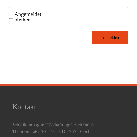
Angemeldet
bleiben
Anmelden
Kontakt
Schlafkampagne UG
(haftungsbeschränkt)
Theodorstraße 10 – 10a I D-47574 Goch