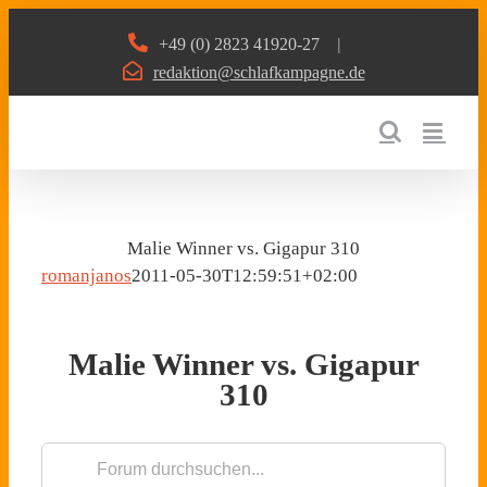
Zum
+49 (0) 2823 41920-27
|
Inhalt
redaktion@schlafkampagne.de
springen
Malie Winner vs. Gigapur 310
romanjanos
2011-05-30T12:59:51+02:00
Malie Winner vs. Gigapur
310