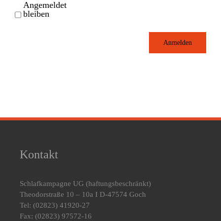
Angemeldet
bleiben
Anmelden
Kontakt
Schlafkampagne UG
(haftungsbeschränkt)
Theodorstraße 10 – 10a I D-47574 Goch
Tel: (02823) 41920-27
Fax: (02823) 97572-16