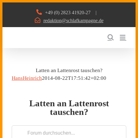
Zum
+49 (0) 2823 41920-27
|
Inhalt
redaktion@schlafkampagne.de
springen
Latten an Lattenrost tauschen?
HansHeinrich
2014-08-22T17:51:42+02:00
Latten an Lattenrost
tauschen?