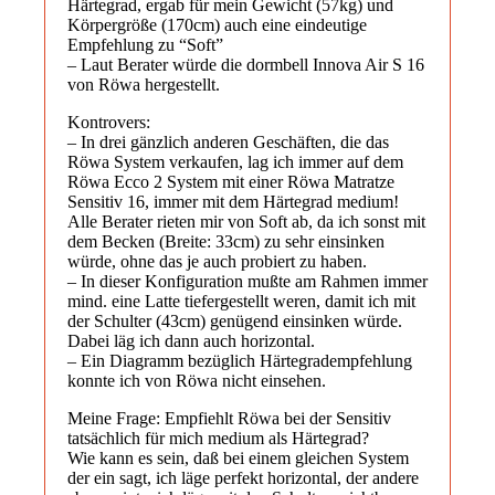
Härtegrad, ergab für mein Gewicht (57kg) und
Körpergröße (170cm) auch eine eindeutige
Empfehlung zu “Soft”
– Laut Berater würde die dormbell Innova Air S 16
von Röwa hergestellt.
Kontrovers:
– In drei gänzlich anderen Geschäften, die das
Röwa System verkaufen, lag ich immer auf dem
Röwa Ecco 2 System mit einer Röwa Matratze
Sensitiv 16, immer mit dem Härtegrad medium!
Alle Berater rieten mir von Soft ab, da ich sonst mit
dem Becken (Breite: 33cm) zu sehr einsinken
würde, ohne das je auch probiert zu haben.
– In dieser Konfiguration mußte am Rahmen immer
mind. eine Latte tiefergestellt weren, damit ich mit
der Schulter (43cm) genügend einsinken würde.
Dabei läg ich dann auch horizontal.
– Ein Diagramm bezüglich Härtegradempfehlung
konnte ich von Röwa nicht einsehen.
Meine Frage: Empfiehlt Röwa bei der Sensitiv
tatsächlich für mich medium als Härtegrad?
Wie kann es sein, daß bei einem gleichen System
der ein sagt, ich läge perfekt horizontal, der andere