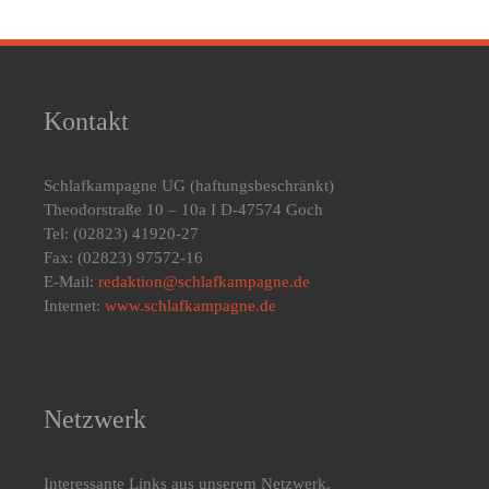
Kontakt
Schlafkampagne UG
(haftungsbeschränkt)
Theodorstraße 10 – 10a I D-47574 Goch
Tel: (02823) 41920-27
Fax: (02823) 97572-16
E-Mail:
redaktion@schlafkampagne.de
Internet:
www.schlafkampagne.de
Netzwerk
Interessante Links aus unserem Netzwerk.