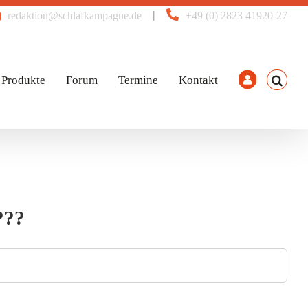
|
redaktion@schlafkampagne.de
+49 (0) 2823 41920-27
Produkte
Forum
Termine
Kontakt
???