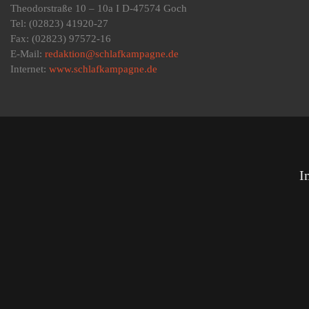
Theodorstraße 10 – 10a I D-47574 Goch
Tel: (02823) 41920-27
Fax: (02823) 97572-16
E-Mail:
redaktion@schlafkampagne.de
Internet:
www.schlafkampagne.de
I