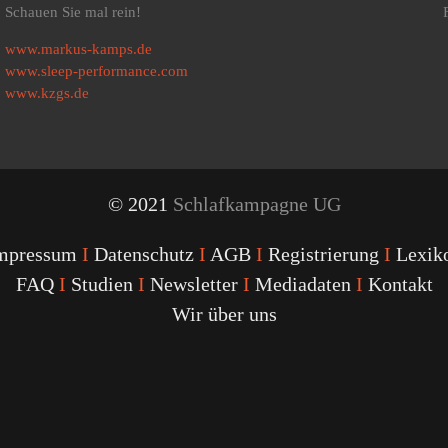
Schauen Sie mal rein!
www.markus-kamps.de
www.sleep-performance.com
www.kzgs.de
© 2021
Schlafkampagne UG
mpressum
I
Datenschutz
I
AGB
I
Registrierung
I
Lexik
FAQ
I
Studien
I
Newsletter
I
Mediadaten
I
Kontakt
Wir über uns
Youtube
Facebook
Twitter
Instagram
Podcast
Alexa
Schlafcoach