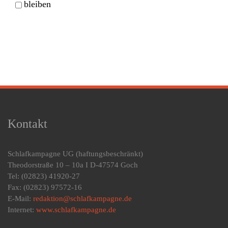
bleiben
Kontakt
Schlafkampagne UG
(haftungsbeschränkt)
Theodorstraße 10 – 10a I D-47574 Goch
Tel: (02823) 41920-27
Fax: (02823) 97572-16
E-Mail:
redaktion@schlafkampagne.de
Internet:
www.schlafkampagne.de