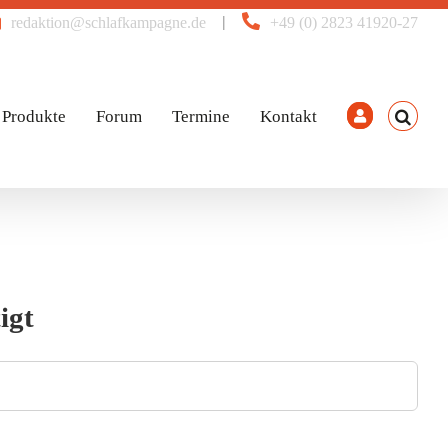
|
redaktion@schlafkampagne.de
+49 (0) 2823 41920-27
Produkte
Forum
Termine
Kontakt
igt