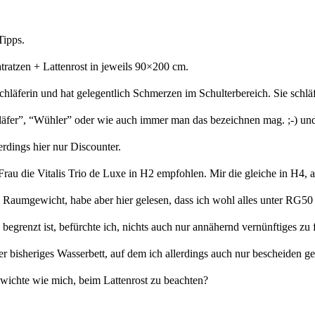
Tipps.
ratzen + Lattenrost in jeweils 90×200 cm.
hläferin und hat gelegentlich Schmerzen im Schulterbereich. Sie schlä
fer”, “Wühler” oder wie auch immer man das bezeichnen mag. ;-) und
dings hier nur Discounter.
au die Vitalis Trio de Luxe in H2 empfohlen. Mir die gleiche in H4, 
Raumgewicht, habe aber hier gelesen, dass ich wohl alles unter RG50 v
begrenzt ist, befürchte ich, nichts auch nur annähernd vernünftiges zu 
er bisheriges Wasserbett, auf dem ich allerdings auch nur bescheiden ge
ewichte wie mich, beim Lattenrost zu beachten?