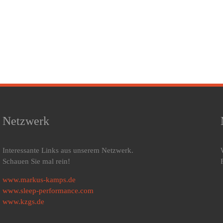
Netzwerk
Interessante Links aus unserem Netzwerk.
Schauen Sie mal rein!
www.markus-kamps.de
www.sleep-performance.com
www.kzgs.de