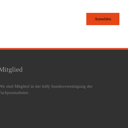
Anmelden
Mitglied
Wir sind Mitglied in der bdfj: bundesvereinigung der
Fachjournalisten.