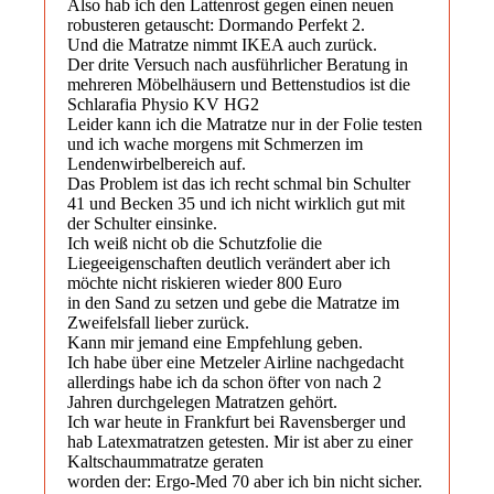
Also hab ich den Lattenrost gegen einen neuen
robusteren getauscht: Dormando Perfekt 2.
Und die Matratze nimmt IKEA auch zurück.
Der drite Versuch nach ausführlicher Beratung in
mehreren Möbelhäusern und Bettenstudios ist die
Schlarafia Physio KV HG2
Leider kann ich die Matratze nur in der Folie testen
und ich wache morgens mit Schmerzen im
Lendenwirbelbereich auf.
Das Problem ist das ich recht schmal bin Schulter
41 und Becken 35 und ich nicht wirklich gut mit
der Schulter einsinke.
Ich weiß nicht ob die Schutzfolie die
Liegeeigenschaften deutlich verändert aber ich
möchte nicht riskieren wieder 800 Euro
in den Sand zu setzen und gebe die Matratze im
Zweifelsfall lieber zurück.
Kann mir jemand eine Empfehlung geben.
Ich habe über eine Metzeler Airline nachgedacht
allerdings habe ich da schon öfter von nach 2
Jahren durchgelegen Matratzen gehört.
Ich war heute in Frankfurt bei Ravensberger und
hab Latexmatratzen getesten. Mir ist aber zu einer
Kaltschaummatratze geraten
worden der: Ergo-Med 70 aber ich bin nicht sicher.