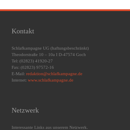
Kontakt
Schlafkampagne UG
(haftungsbeschränkt)
Theodorstraße 10 – 10a I D-47574 Goch
Tel: (02823) 41920-27
Fax: (02823) 97572-16
E-Mail:
redaktion@schlafkampagne.de
Internet:
www.schlafkampagne.de
Netzwerk
Interessante Links aus unserem Netzwerk.