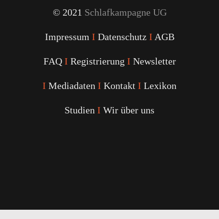
© 2021
Schlafkampagne UG
Impressum
I
Datenschutz
I
AGB
FAQ
I
Registrierung
I
Newsletter
I
Mediadaten
I
Kontakt
I
Lexikon
Studien
I
Wir über uns
Youtube
Facebook
Twitter
Instagram
Podcast
Alexa
Schlafcoach
Quick
Link