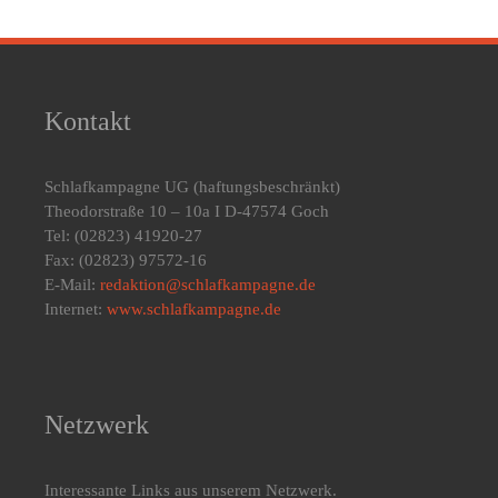
Kontakt
Schlafkampagne UG
(haftungsbeschränkt)
Theodorstraße 10 – 10a I D-47574 Goch
Tel: (02823) 41920-27
Fax: (02823) 97572-16
E-Mail:
redaktion@schlafkampagne.de
Internet:
www.schlafkampagne.de
Netzwerk
Interessante Links aus unserem Netzwerk.