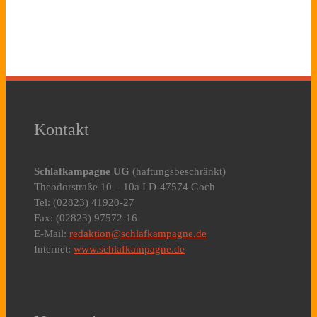
Kontakt
Schlafkampagne UG
(haftungsbeschränkt)
Theodorstraße 10 – 10a I D-47574 Goch
Tel: (02823) 41920-27
Fax: (02823) 97572-16
E-Mail:
redaktion@schlafkampagne.de
Internet:
www.schlafkampagne.de