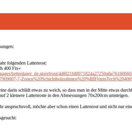
ssungen:
Jahr folgenden Lattenrost:
h 400 Fix«
/epages/bettenlager_de.storefront/4d8f21fd0071824a27250a0a7616066
=27909007-7-Zonen%20Schichtholzrahmen%20%BBVarioTech%204
eine darin schläft etwas zu weich, so dass man in der Mitte etwas durch
 auf 2 kleinere Lattenroste in den Abmessungen 70x200cm umsteigen.
hr anspruchsvoll, möchte aber schon einen Lattenrost und nicht nur eine
sgesucht: