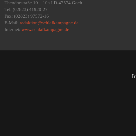
Theodorstraße 10 – 10a I D-47574 Goch
Tel: (02823) 41920-27
Fax: (02823) 97572-16
E-Mail:
redaktion@schlafkampagne.de
Internet:
www.schlafkampagne.de
I