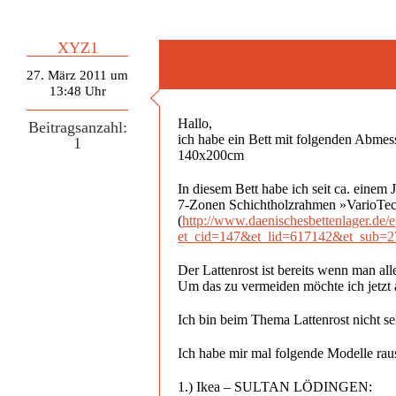
XYZ1
27. März 2011 um
13:48 Uhr
Hallo,
Beitragsanzahl:
ich habe ein Bett mit folgenden Abme
1
140x200cm
In diesem Bett habe ich seit ca. einem 
7-Zonen Schichtholzrahmen »VarioTec
(
http://www.daenischesbettenlager.de
et_cid=147&et_lid=617142&et_sub
Der Lattenrost ist bereits wenn man all
Um das zu vermeiden möchte ich jetzt
Ich bin beim Thema Lattenrost nicht se
Ich habe mir mal folgende Modelle rau
1.) Ikea – SULTAN LÖDINGEN: