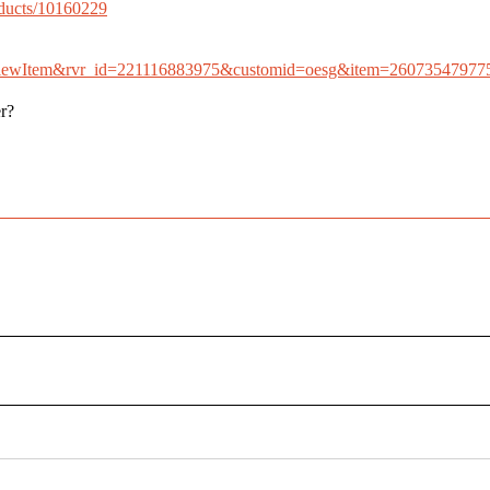
oducts/10160229
ll?ViewItem&rvr_id=221116883975&customid=oesg&item=26073547977
r?