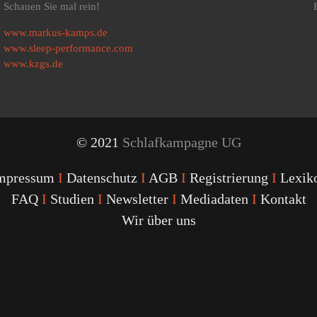
Schauen Sie mal rein!
www.markus-kamps.de
www.sleep-performance.com
www.kzgs.de
© 2021
Schlafkampagne UG
mpressum
I
Datenschutz
I
AGB
I
Registrierung
I
Lexik
FAQ
I
Studien
I
Newsletter
I
Mediadaten
I
Kontakt
Wir über uns
Youtube
Facebook
Twitter
Instagram
Podcast
Alexa
Schlafcoach