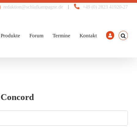
|
redaktion@schlafkampagne.de
+49 (0) 2823 41920-27
Produkte
Forum
Termine
Kontakt
n Concord