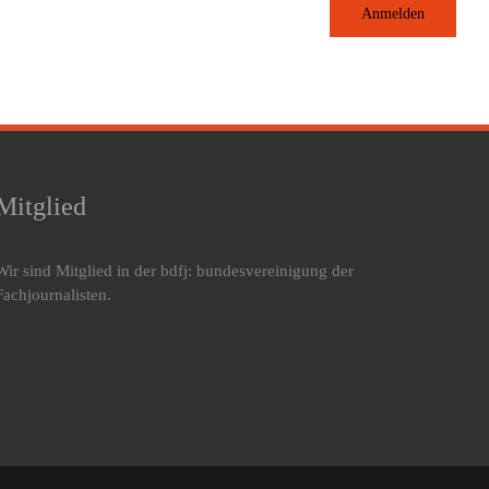
Anmelden
Mitglied
Wir sind Mitglied in der bdfj: bundesvereinigung der
Fachjournalisten.