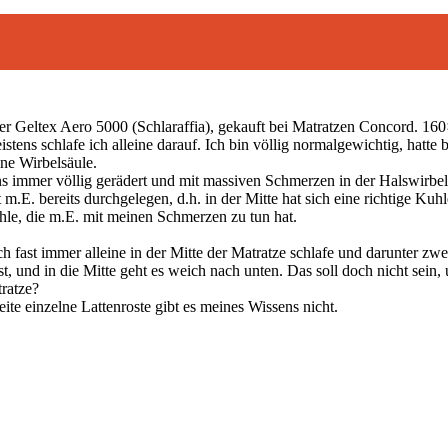
ner Geltex Aero 5000 (Schlaraffia), gekauft bei Matratzen Concord. 1
tens schlafe ich alleine darauf. Ich bin völlig normalgewichtig, hatte 
ne Wirbelsäule.
ns immer völlig gerädert und mit massiven Schmerzen in der Halswirb
m.E. bereits durchgelegen, d.h. in der Mitte hat sich eine richtige K
uhle, die m.E. mit meinen Schmerzen zu tun hat.
ch fast immer alleine in der Mitte der Matratze schlafe und darunter zw
st, und in die Mitte geht es weich nach unten. Das soll doch nicht sein
ratze?
ite einzelne Lattenroste gibt es meines Wissens nicht.