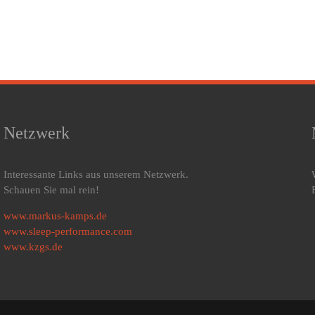
Netzwerk
Interessante Links aus unserem Netzwerk.
Schauen Sie mal rein!
www.markus-kamps.de
www.sleep-performance.com
www.kzgs.de