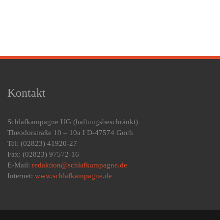
Kontakt
Schlafkampagne UG
(haftungsbeschränkt)
Theodorstraße 10 – 10a I D-47574 Goch
Tel: (02823) 41920-27
Fax: (02823) 97572-16
E-Mail:
redaktion@schlafkampagne.de
Internet:
www.schlafkampagne.de