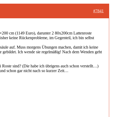
#7841
60×200 cm (1149 Euro), darunter 2 80x200cm Lattenroste
bisher keine Rückenprobleme, im Gegenteil, ich bin selbst
elsäule auf. Muss morgens Übungen machen, damit ich keine
uhle gebildet. Ich wende sie regelmäßig! Nach dem Wenden geht
ei Roste sind? (Die habe ich übrigens auch schon verstellt…)
, und schon gar nicht nach so kurzer Zeit…