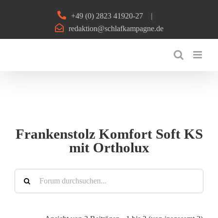
Zum
+49 (0) 2823 41920-27
|
Inhalt
redaktion@schlafkampagne.de
springen
Frankenstolz Komfort Soft KS
mit Ortholux