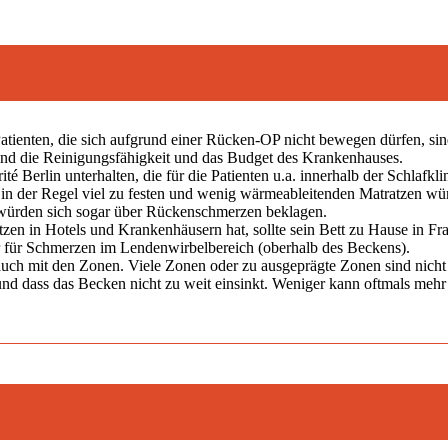
atienten, die sich aufgrund einer Rücken-OP nicht bewegen dürfen, si
sind die Reinigungsfähigkeit und das Budget des Krankenhauses.
é Berlin unterhalten, die für die Patienten u.a. innerhalb der Schlafkli
e in der Regel viel zu festen und wenig wärmeableitenden Matratzen w
n würden sich sogar über Rückenschmerzen beklagen.
zen in Hotels und Krankenhäusern hat, sollte sein Bett zu Hause in Fra
r für Schmerzen im Lendenwirbelbereich (oberhalb des Beckens).
 auch mit den Zonen. Viele Zonen oder zu ausgeprägte Zonen sind nicht s
 und dass das Becken nicht zu weit einsinkt. Weniger kann oftmals mehr 