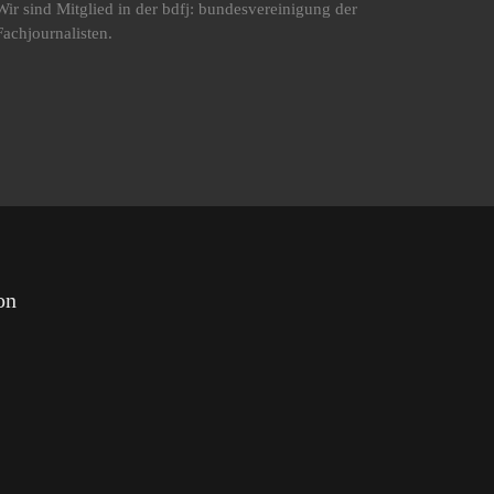
Wir sind Mitglied in der bdfj: bundesvereinigung der
Fachjournalisten.
on