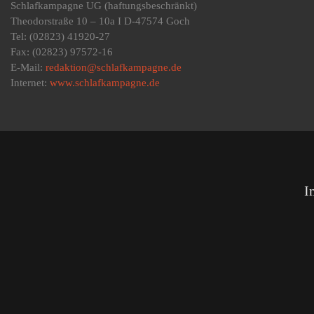
Schlafkampagne UG
(haftungsbeschränkt)
Theodorstraße 10 – 10a I D-47574 Goch
Tel: (02823) 41920-27
Fax: (02823) 97572-16
E-Mail:
redaktion@schlafkampagne.de
Internet:
www.schlafkampagne.de
I