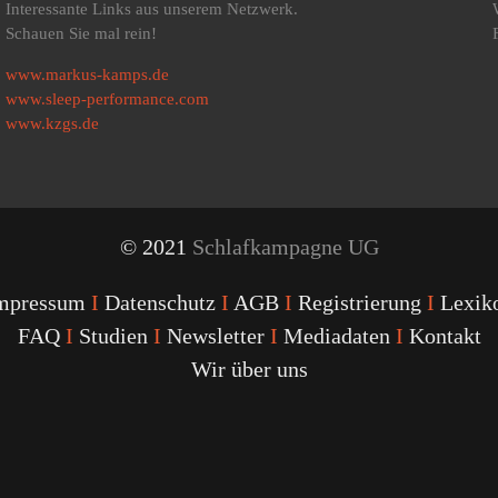
Interessante Links aus unserem Netzwerk.
Schauen Sie mal rein!
www.markus-kamps.de
www.sleep-performance.com
www.kzgs.de
© 2021
Schlafkampagne UG
mpressum
I
Datenschutz
I
AGB
I
Registrierung
I
Lexik
FAQ
I
Studien
I
Newsletter
I
Mediadaten
I
Kontakt
Wir über uns
Youtube
Facebook
Twitter
Instagram
Podcast
Alexa