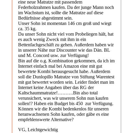
eine neue Matratze mit passendem
Federholzrahmen kaufen. Da der junge Mann noch
im Wachstum ist, sollte die Matratze auf diese
Bedürfnisse abgestimmt sein.
Unser Sohn ist momentan 146 cm groß und wiegt
ca. 35 kg.
Da unser Sohn nicht viel vom Probeliegen hält, hat
es auch wenig Zweck mit ihm in ein
Bettenfachgeschäft zu gehen. Außerdem haben wir
in unserer Nähe nur Discounter wie das Dän. BL
und M. Concord usw. zur Verfügung!
Bin auf die o.g. Kombination gekommen, da ich im
Internet einfach mal bei Amazon eine mit gut
bewertete Kombi herausgesucht habe. Außerdem
soll die Dunlopillo Matratze von Stiftung Warentest
mit gut bewertet worden sein. Leider findet man im
Internet keine Angaben über das RG der
Kaltschaummatratze!……….Bin also total
verunsichert, was wir unserem Sohn nun kaufen
sollen!? Haben ein Budget bis 450  zur Verfügung.
Können wir die Kombi bedenkenlos für unseren
heranwachsenen Sohn kaufen, oder gäbe es eine
empfehlenswerte Alternative?
VG, Leichtgewichtig