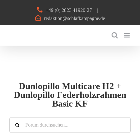
Zum
+49 (0) 2823 41920-27
|
Inhalt
redaktion@schlafkampagne.de
springen
Dunlopillo Multicare H2 +
Dunlopillo Federholzrahmen
Basic KF