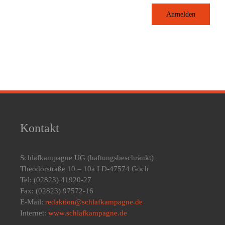
Anmelden
Kontakt
Schlafkampagne UG
(haftungsbeschränkt)
Theodorstraße 10 – 10a I D-47574 Goch
Tel: (02823) 41920-27
Fax: (02823) 97572-16
E-Mail:
redaktion@schlafkampagne.de
Internet:
www.schlafkampagne.de