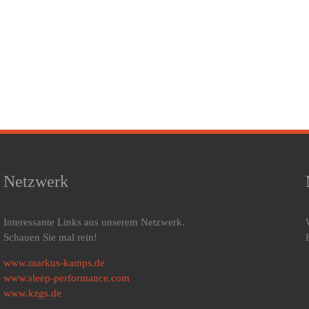
Netzwerk
Interessante Links aus unserem Netzwerk.
Schauen Sie mal rein!
www.markus-kamps.de
www.sleep-performance.com
www.kzgs.de