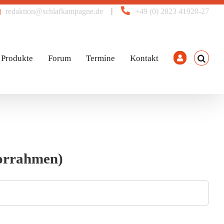
|
redaktion@schlafkampagne.de
+49 (0) 2823 41920-27
Produkte
Forum
Termine
Kontakt
orrahmen)