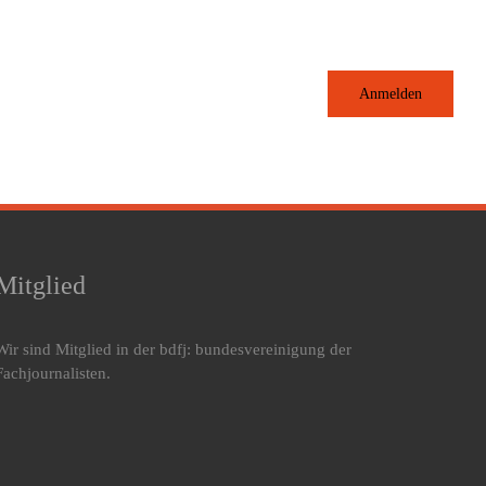
Anmelden
Mitglied
Wir sind Mitglied in der bdfj: bundesvereinigung der
Fachjournalisten.