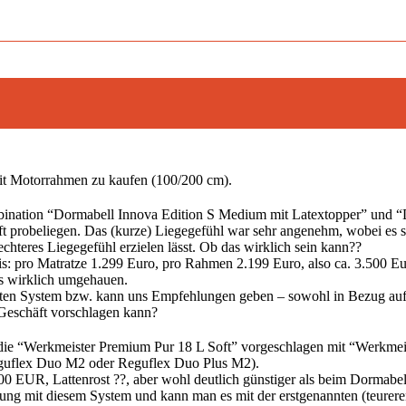
mit Motorrahmen zu kaufen (100/200 cm).
bination “Dormabell Innova Edition S Medium mit Latextopper” und
ft probeliegen. Das (kurze) Liegegefühl war sehr angenehm, wobei es s
chteres Liegegefühl erzielen lässt. Ob das wirklich sein kann??
eis: pro Matratze 1.299 Euro, pro Rahmen 2.199 Euro, also ca. 3.500 E
ns wirklich umgehauen.
en System bzw. kann uns Empfehlungen geben – sowohl in Bezug auf d
 Geschäft vorschlagen kann?
ie “Werkmeister Premium Pur 18 L Soft” vorgeschlagen mit “Werkmeiste
eguflex Duo M2 oder Reguflex Duo Plus M2).
,00 EUR, Lattenrost ??, aber wohl deutlich günstiger als beim Dormabe
ung mit diesem System und kann man es mit der erstgenannten (teurere