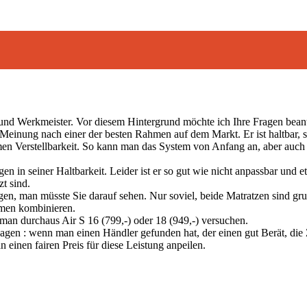
und Werkmeister. Vor diesem Hintergrund möchte ich Ihre Fragen bean
nung nach einer der besten Rahmen auf dem Markt. Er ist haltbar, stab
amen Verstellbarkeit. So kann man das System von Anfang an, aber auch s
n in seiner Haltbarkeit. Leider ist er so gut wie nicht anpassbar und e
zt sind.
gen, man müsste Sie darauf sehen. Nur soviel, beide Matratzen sind gr
men kombinieren.
man durchaus Air S 16 (799,-) oder 18 (949,-) versuchen.
agen : wenn man einen Händler gefunden hat, der einen gut Berät, die 
 einen fairen Preis für diese Leistung anpeilen.