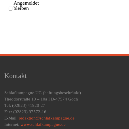
Angemeldet
bleiben
Kontakt
Schlafkampagne UG
(haftungsbeschränkt)
Theodorstraße 10 – 10a I D-47574 Goch
Tel: (02823) 41920-27
Fax: (02823) 97572-16
E-Mail:
redaktion@schlafkampagne.de
Internet:
www.schlafkampagne.de