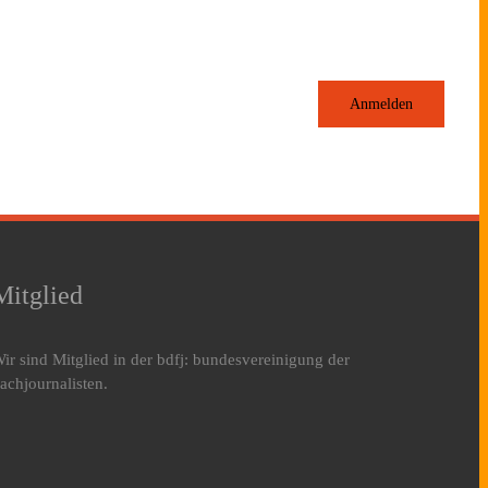
Anmelden
Mitglied
ir sind Mitglied in der bdfj: bundesvereinigung der
achjournalisten.