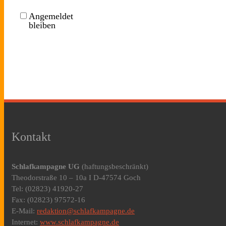
Angemeldet
bleiben
Kontakt
Schlafkampagne UG
(haftungsbeschränkt)
Theodorstraße 10 – 10a I D-47574 Goch
Tel: (02823) 41920-27
Fax: (02823) 97572-16
E-Mail:
redaktion@schlafkampagne.de
Internet:
www.schlafkampagne.de