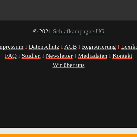
© 2021
Schlafkampagne UG
mpressum
I
Datenschutz
I
AGB
I
Registrierung
I
Lexik
FAQ
I
Studien
I
Newsletter
I
Mediadaten
I
Kontakt
Wir über uns
Youtube
Facebook
Twitter
Instagram
Podcast
Alexa
Schlafcoach
Quick
Link