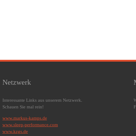
Netzwerk
Interessante Links aus unserem Netzwerk.
W
Schauen Sie mal rein!
F
www.markus-kamps.de
www.sleep-performance.com
www.kzgs.de