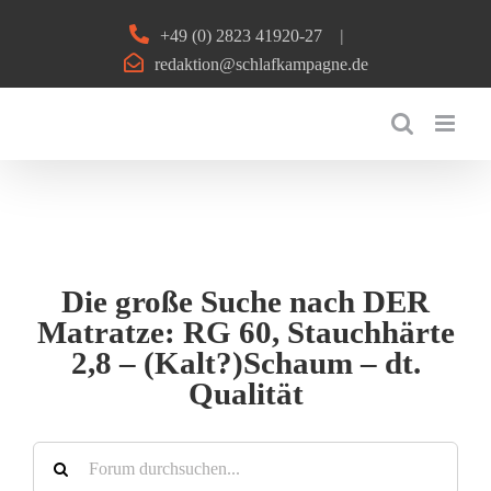
Zum
+49 (0) 2823 41920-27
|
Inhalt
redaktion@schlafkampagne.de
springen
Die große Suche nach DER
Matratze: RG 60, Stauchhärte
2,8 – (Kalt?)Schaum – dt.
Qualität