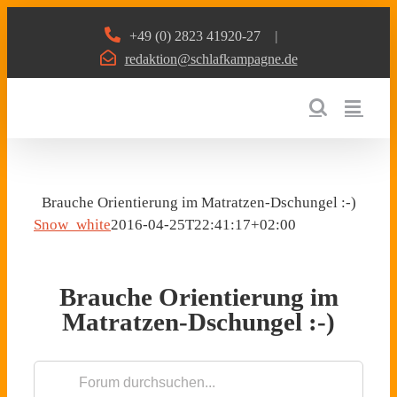
Zum
+49 (0) 2823 41920-27
|
Inhalt
redaktion@schlafkampagne.de
springen
Brauche Orientierung im Matratzen-Dschungel :-)
Snow_white
2016-04-25T22:41:17+02:00
Brauche Orientierung im
Matratzen-Dschungel :-)