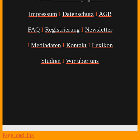
Impressum
I
Datenschutz
I
AGB
FAQ
I
Registrierung
I
Newsletter
I
Mediadaten
I
Kontakt
I
Lexikon
Studien
I
Wir über uns
Youtube
Facebook
Twitter
Instagram
Podcast
Alexa
Schlafcoach
Quick
Link
Page load link