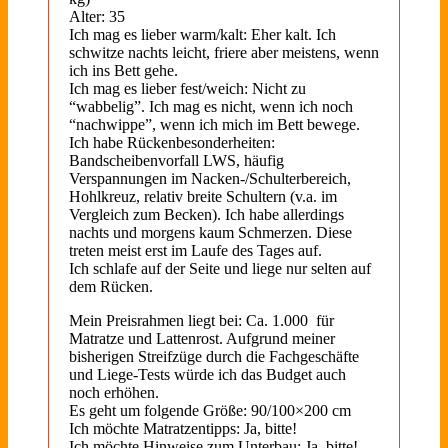
Alter: 35
Ich mag es lieber warm/kalt: Eher kalt. Ich
schwitze nachts leicht, friere aber meistens, wenn
ich ins Bett gehe.
Ich mag es lieber fest/weich: Nicht zu
“wabbelig”. Ich mag es nicht, wenn ich noch
“nachwippe”, wenn ich mich im Bett bewege.
Ich habe Rückenbesonderheiten:
Bandscheibenvorfall LWS, häufig
Verspannungen im Nacken-/Schulterbereich,
Hohlkreuz, relativ breite Schultern (v.a. im
Vergleich zum Becken). Ich habe allerdings
nachts und morgens kaum Schmerzen. Diese
treten meist erst im Laufe des Tages auf.
Ich schlafe auf der Seite und liege nur selten auf
dem Rücken.
Mein Preisrahmen liegt bei: Ca. 1.000  für
Matratze und Lattenrost. Aufgrund meiner
bisherigen Streifzüge durch die Fachgeschäfte
und Liege-Tests würde ich das Budget auch
noch erhöhen.
Es geht um folgende Größe: 90/100×200 cm
Ich möchte Matratzentipps: Ja, bitte!
Ich möchte Hinweise zum Unterbau: Ja, bitte!