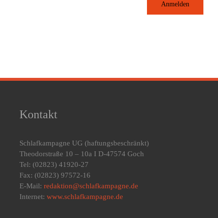
Anmelden
Kontakt
Schlafkampagne UG
(haftungsbeschränkt)
Theodorstraße 10 – 10a I D-47574 Goch
Tel: (02823) 41920-27
Fax: (02823) 97572-16
E-Mail:
redaktion@schlafkampagne.de
Internet:
www.schlafkampagne.de