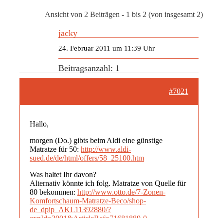
Ansicht von 2 Beiträgen - 1 bis 2 (von insgesamt 2)
jacky
24. Februar 2011 um 11:39 Uhr
Beitragsanzahl: 1
#7021
Hallo,
morgen (Do.) gibts beim Aldi eine günstige
Matratze für 50:
http://www.aldi-
sued.de/de/html/offers/58_25100.htm
Was haltet Ihr davon?
Alternativ könnte ich folg. Matratze von Quelle für
80 bekommen:
http://www.otto.de/7-Zonen-
Komfortschaum-Matratze-Beco/shop-
de_dpip_AKL11392880/?