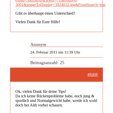
expId=3001&ArticleRef=71681889-0-
3001&imageToDisplay=3924032.jpg&FromSearch=true&fh_
Gibt es überhaupt einen Unterschied?
Vielen Dank für Eure Hilfe!
Anonym
24. Februar 2011 um 11:39 Uhr
Beitragsanzahl: 25
#8408
Ok, vielen Dank für deine Tips!
Da ich keine Rückenprobleme habe, noch jung &
sportlich und Normalgewicht habe, werde ich wohl
doch bei Aldi vorbei schauen.