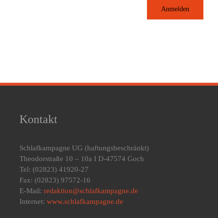
Anmelden
Kontakt
Schlafkampagne UG
(haftungsbeschränkt)
Theodorstraße 10 – 10a I D-47574 Goch
Tel: (02823) 41920-27
Fax: (02823) 97572-16
E-Mail:
redaktion@schlafkampagne.de
Internet:
www.schlafkampagne.de