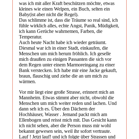
was ich mit aller Kraft beschützen möchte, etwas
kleines wie einen Welpen, ein Buch, selten ein
Baby(ist aber nicht die Regel).
Das schlimme ist, dass die Träume so real sind, ich
fühle wirklich alles, echte Angst, Panik, Müdigkeit,
ich kann Gerüche wahrnemen, Farben, die
Temperatur.
Auch heute Nacht habe ich wieder geträumt.
Diesmal war ich in einer Stadt, einkaufen, die
Menschen um mich herum fröhlich. Ich geselle
mich draußen zu einigen Passanten die sich vor
dem Regen unter einem Marmoreingang zu einer
Bank verstecken. Ich habe mir eine Jacke gekauft,
braun, flauschig und ziehe die an um mich zu
wärmen.
Vor mir liegt eine große Strasse, erinnert mich an
Mannheim. Etwas stimmt aber nicht, obwohl die
Menschen um mich weiter reden und lachen. Und
dann seh ich es. Über den Dächern der
Hochhäuser, Wasser . Jemand packt mich am
Ellenbogen und reisst mich mit. Das Gesicht kann
ich nicht sehen, aber die Person muss mir wohl
bekannt gewesen sein, weil ihr sofort vertraute.
Lauf ! Jetzt lauf! und ich folgte über Strassen und