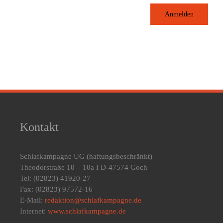
Anmelden
Kontakt
Schlafkampagne UG
(haftungsbeschränkt)
Theodorstraße 10 – 10a I D-47574 Goch
Tel: (02823) 41920-27
Fax: (02823) 97572-16
E-Mail:
redaktion@schlafkampagne.de
Internet:
www.schlafkampagne.de