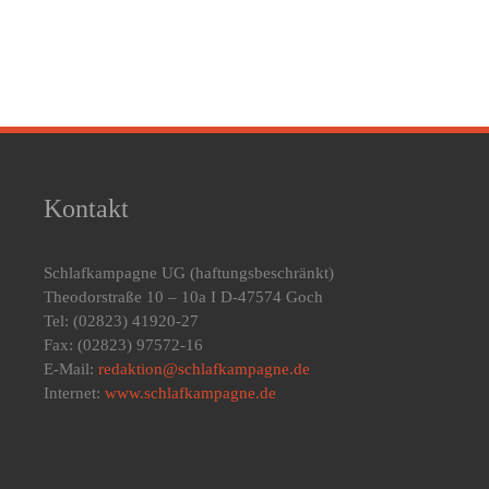
Kontakt
Schlafkampagne UG
(haftungsbeschränkt)
Theodorstraße 10 – 10a I D-47574 Goch
Tel: (02823) 41920-27
Fax: (02823) 97572-16
E-Mail:
redaktion@schlafkampagne.de
Internet:
www.schlafkampagne.de