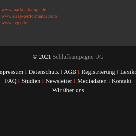
www.markus-kamps.de
www.sleep-performance.com
www.kzgs.de
© 2021
Schlafkampagne UG
mpressum
I
Datenschutz
I
AGB
I
Registrierung
I
Lexik
FAQ
I
Studien
I
Newsletter
I
Mediadaten
I
Kontakt
Wir über uns
Youtube
Facebook
Twitter
Instagram
Podcast
Alexa
Schlafcoach