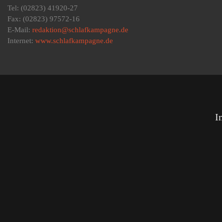
Tel: (02823) 41920-27
Fax: (02823) 97572-16
E-Mail:
redaktion@schlafkampagne.de
Internet:
www.schlafkampagne.de
I