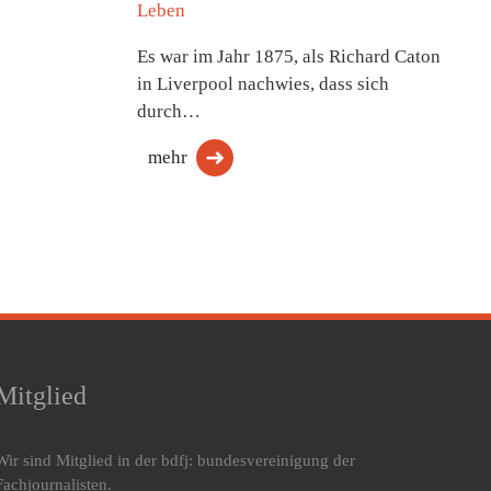
Leben
Es war im Jahr 1875, als Richard Caton
in Liverpool nachwies, dass sich
durch…
mehr
Mitglied
Wir sind Mitglied in der bdfj: bundesvereinigung der
Fachjournalisten.