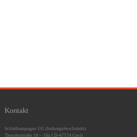
Kontakt
Schlafkampagne UG
(haftungsbeschränkt)
Theodorstraße 10 – 10a I D-47574 Goch