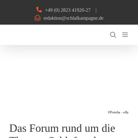
Zum
+49 (0) 2823 41920-27
|
Inhalt
redaktion@schlafkampagne.de
springen
©Fotolia - olly
Das Forum rund um die