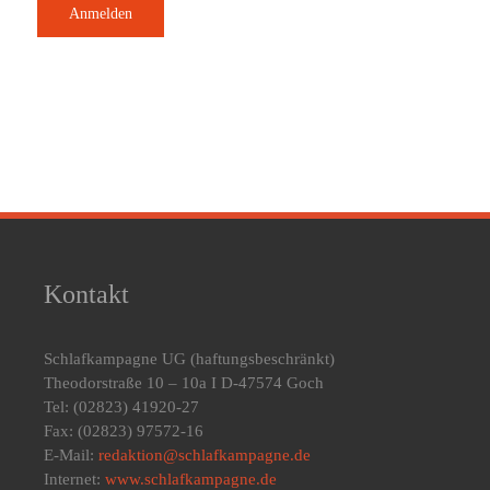
Kontakt
Schlafkampagne UG
(haftungsbeschränkt)
Theodorstraße 10 – 10a I D-47574 Goch
Tel: (02823) 41920-27
Fax: (02823) 97572-16
E-Mail:
redaktion@schlafkampagne.de
Internet:
www.schlafkampagne.de