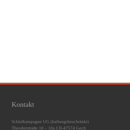
Kontakt
Schlafkampagne UG
(haftungsbeschränkt)
Theodorstraße 10 – 10a I D-47574 Goch