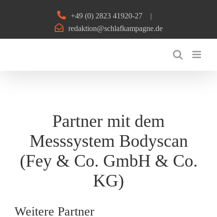
Zum
+49 (0) 2823 41920-27
|
Inhalt
redaktion@schlafkampagne.de
springen
Partner mit dem
Messsystem Bodyscan
(Fey & Co. GmbH & Co.
KG)
Weitere Partner