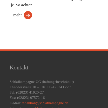
je. So achten…
mehr
Kontakt
Schlafkampagne UG
(haftungsbeschränkt)
Theodorstraße 10 – 10a I D-47574 Goch
Tel: (02823) 41920-27
Fax: (02823) 97572-16
E-Mail:
redaktion@schlafkampagne.de