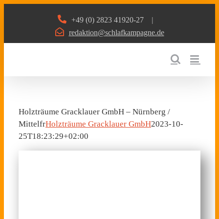
Zum
+49 (0) 2823 41920-27
|
Inhalt
redaktion@schlafkampagne.de
springen
Holzträume Gracklauer GmbH – Nürnberg /
Mittelfr
Holzträume Gracklauer GmbH
2023-10-
25T18:23:29+02:00