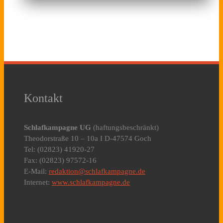
Kontakt
Schlafkampagne UG
(haftungsbeschränkt)
Theodorstraße 10 – 10a I D-47574 Goch
Tel: (02823) 41920-27
Fax: (02823) 97572-16
E-Mail:
redaktion@schlafkampagne.de
Internet:
www.schlafkampagne.de