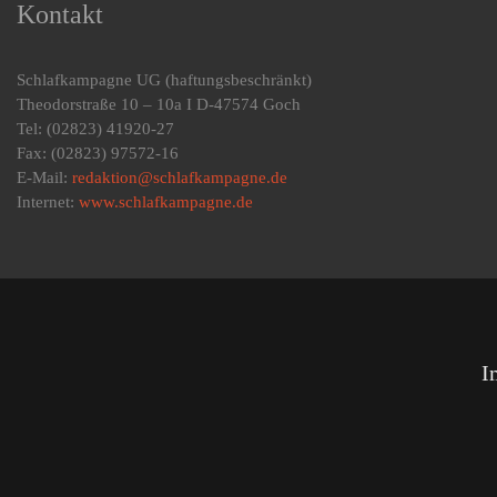
Kontakt
Schlafkampagne UG
(haftungsbeschränkt)
Theodorstraße 10 – 10a I D-47574 Goch
Tel: (02823) 41920-27
Fax: (02823) 97572-16
E-Mail:
redaktion@schlafkampagne.de
Internet:
www.schlafkampagne.de
I