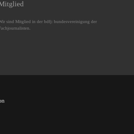
Mitglied
Wir sind Mitglied in der bdfj: bundesvereinigung der
Fachjournalisten.
on